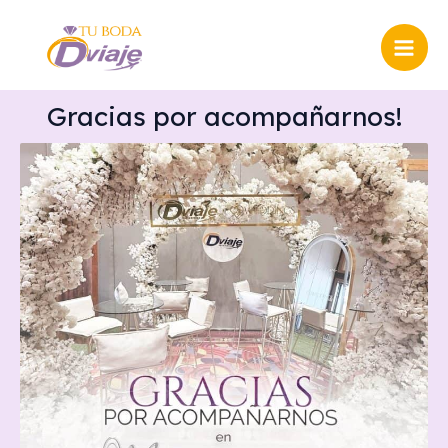
Ir
Mai
al
Men
contenido
Gracias por acompañarnos!